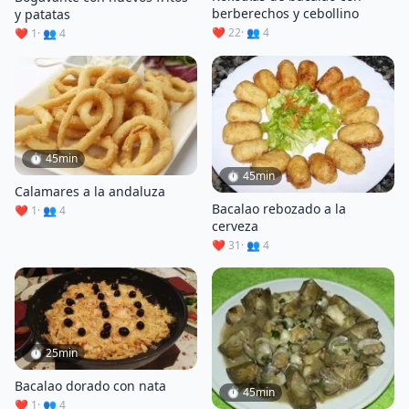
berberechos y cebollino
y patatas
❤️ 22
· 👥 4
❤️ 1
· 👥 4
⏱ 45min
⏱ 45min
Calamares a la andaluza
Bacalao rebozado a la
❤️ 1
· 👥 4
cerveza
❤️ 31
· 👥 4
⏱ 25min
Bacalao dorado con nata
⏱ 45min
❤️ 1
· 👥 4