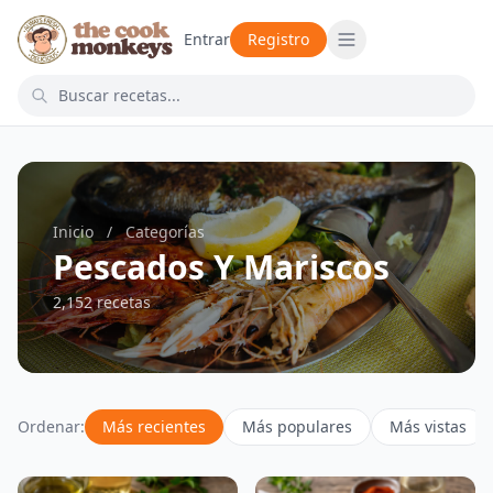
Entrar
Registro
Inicio
/
Categorías
Pescados Y Mariscos
2,152 recetas
Ordenar:
Más recientes
Más populares
Más vistas