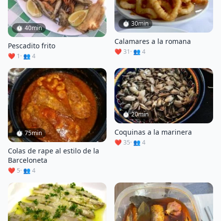
⏱ 30min
⏱ 40min
Calamares a la romana
Pescadito frito
❤️ 31
· 👥 4
❤️ 1
· 👥 4
⏱ 20min
Coquinas a la marinera
⏱ 75min
❤️ 35
· 👥 4
Colas de rape al estilo de la
Barceloneta
❤️ 5
· 👥 4