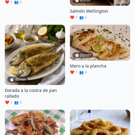
⏱ 45min
❤️ 1
· 👥 6
Salmón Wellington
❤️ 1
· 👥 4
⏱ 20min
Mero a la plancha
❤️ 1
· 👥 4
⏱ 45min
Dorada a la costra de pan
rallado
❤️ 1
· 👥 4