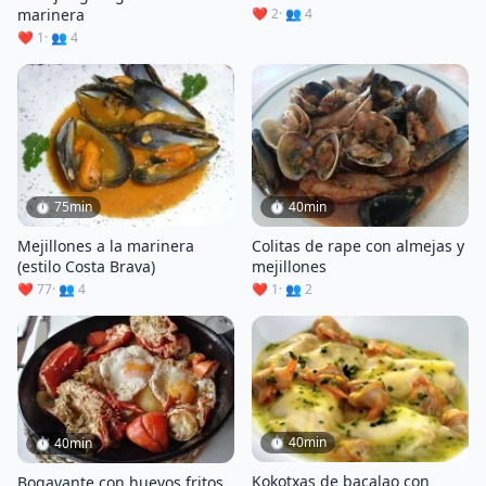
marinera
❤️ 2
· 👥 4
❤️ 1
· 👥 4
⏱ 75min
⏱ 40min
Mejillones a la marinera
Colitas de rape con almejas y
(estilo Costa Brava)
mejillones
❤️ 77
· 👥 4
❤️ 1
· 👥 2
⏱ 40min
⏱ 40min
Kokotxas de bacalao con
Bogavante con huevos fritos