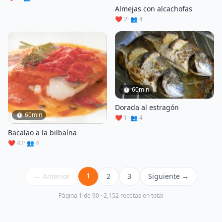
Almejas con alcachofas
❤️ 2
· 👥 4
⏱ 60min
Dorada al estragón
⏱ 60min
❤️ 1
· 👥 4
Bacalao a la bilbaína
❤️ 42
· 👥 4
1
← Anterior
2
3
Siguiente →
Página 1 de 90 · 2,152 recetas en total