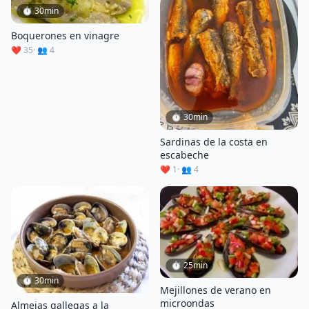
⏱ 30min
Boquerones en vinagre
❤️ 35
· 👥 4
⏱ 30min
Sardinas de la costa en
escabeche
❤️ 1
· 👥 4
⏱ 25min
⏱ 30min
Mejillones de verano en
microondas
Almejas gallegas a la