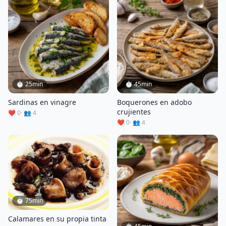
⏱ 25min
⏱ 45min
Sardinas en vinagre
Boquerones en adobo
crujientes
❤️ 0
· 👥 4
❤️ 0
· 👥 4
⏱ 75min
Calamares en su propia tinta