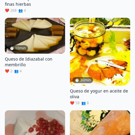
finas hierbas
❤️ 268
· 👥 4
⏱ 10min
Queso de Idiazabal con
membrillo
❤️ 2
· 👥 4
⏱ 30min
Queso de yogur en aceite de
oliva
❤️ 58
· 👥 8