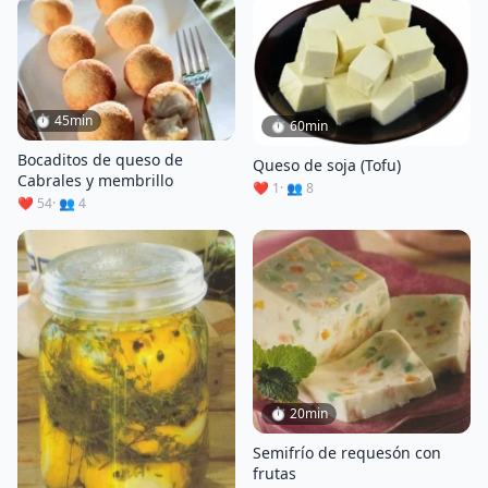
⏱ 45min
⏱ 60min
Bocaditos de queso de
Queso de soja (Tofu)
Cabrales y membrillo
❤️ 1
· 👥 8
❤️ 54
· 👥 4
⏱ 20min
Semifrío de requesón con
frutas