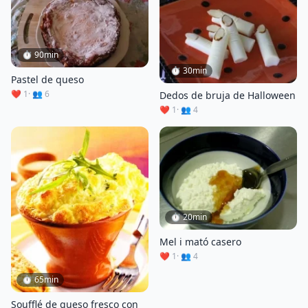
⏱ 90min
⏱ 30min
Pastel de queso
❤️ 1
· 👥 6
Dedos de bruja de Halloween
❤️ 1
· 👥 4
⏱ 20min
Mel i mató casero
❤️ 1
· 👥 4
⏱ 65min
Soufflé de queso fresco con