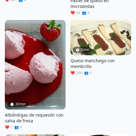
Pastel de queso en
microondas
❤️ 34
· 👥 4
⏱ 5min
Queso manchego con
membrillo
❤️ 266
· 👥 4
⏱ 30min
Albóndigas de requesón con
salsa de fresa
❤️ 1
· 👥 4