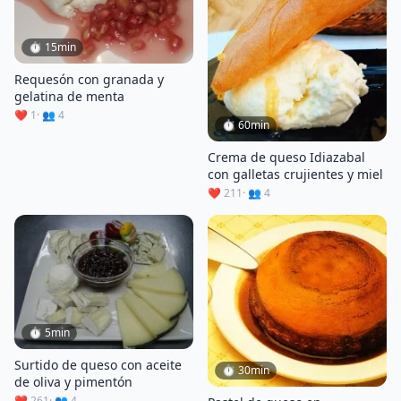
⏱ 15min
Requesón con granada y
gelatina de menta
❤️ 1
· 👥 4
⏱ 60min
Crema de queso Idiazabal
con galletas crujientes y miel
❤️ 211
· 👥 4
⏱ 5min
Surtido de queso con aceite
⏱ 30min
de oliva y pimentón
❤️ 261
· 👥 4