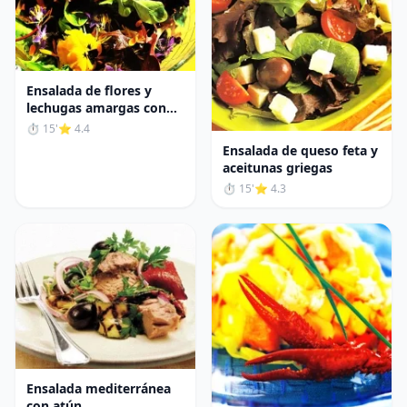
Ensalada de flores y
lechugas amargas con
vinagreta de Módena
⏱ 15'
⭐ 4.4
Ensalada de queso feta y
aceitunas griegas
⏱ 15'
⭐ 4.3
Ensalada mediterránea
con atún