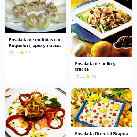
Ensalada de endibias con
Roquefort, apio y nueces
⏱ 20'
⭐ 1.7
Ensalada de pollo y
trucha
⏱ 30'
⭐ 1.6
Ensalada Oriental Brajma