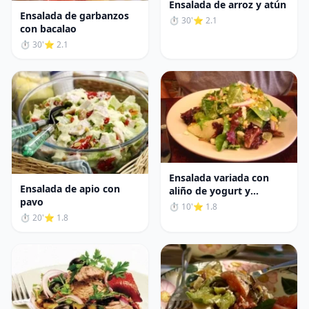
Ensalada de arroz y atún
Ensalada de garbanzos
⏱ 30'
⭐ 2.1
con bacalao
⏱ 30'
⭐ 2.1
Ensalada variada con
Ensalada de apio con
aliño de yogurt y
pavo
pimentón
⏱ 10'
⭐ 1.8
⏱ 20'
⭐ 1.8