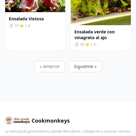
Ensalada Vistosa
⏱ 15'
⭐ 1.4
Ensalada verde con
vinagreta al ajo
⏱ 30'
⭐ 1.3
« Anterior
Siguiente »
Cookmonkeys
La red social gastronómica donde descubres, compartes y cocinas recetas