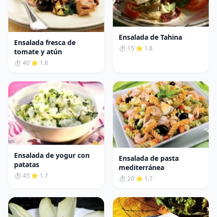
Ensalada de Tahina
Ensalada fresca de
⏱ 15'
⭐ 1.8
tomate y atún
⏱ 40'
⭐ 1.8
Ensalada de yogur con
Ensalada de pasta
patatas
mediterránea
⏱ 45'
⭐ 1.7
⏱ 20'
⭐ 1.7