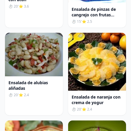
⏱ 20'
⭐ 3.6
Ensalada de pinzas de
cangrejo con frutas
tropicales y salsa rosa
⏱ 15'
⭐ 2.5
Ensalada de alubias
aliñadas
⏱ 20'
⭐ 2.4
Ensalada de naranja con
crema de yogur
⏱ 20'
⭐ 2.4