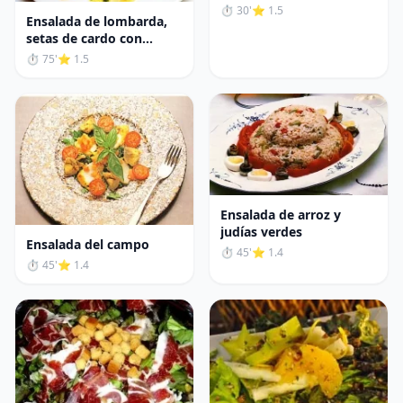
⏱ 30'
⭐ 1.5
Ensalada de lombarda,
setas de cardo con
bacalao y crujiente de
⏱ 75'
⭐ 1.5
verdura
Ensalada de arroz y
judías verdes
Ensalada del campo
⏱ 45'
⭐ 1.4
⏱ 45'
⭐ 1.4