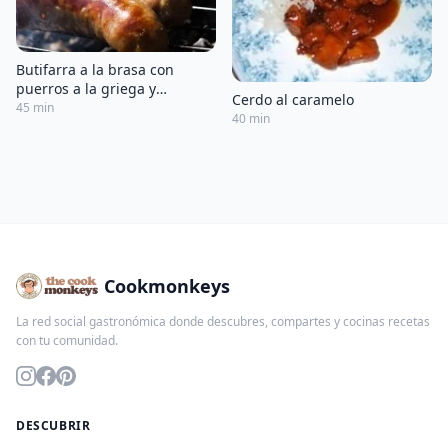
Butifarra a la brasa con
puerros a la griega y
Cerdo al caramelo
calabacines a la menta
45 min
40 min
Cookmonkeys
La red social gastronómica donde descubres, compartes y cocinas recetas
con tu comunidad.
DESCUBRIR