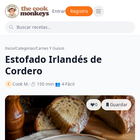
Entrar
Registro
Inicio
/
Categorías
/
Carnes Y Guisos
Estofado Irlandés de
Cordero
Cook M.
·
⏱ 150 min
·
👥 4
·
Fácil
C
0
Guardar