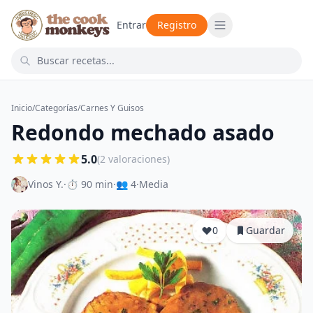
Entrar
Registro
Inicio
/
Categorías
/
Carnes Y Guisos
Redondo mechado asado
5.0
(2 valoraciones)
Vinos Y.
·
⏱ 90 min
·
👥 4
·
Media
0
Guardar