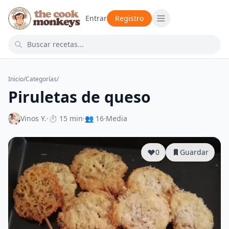
Entrar
Registro
Inicio
/
Categorías
/
Piruletas de queso
Vinos Y.
·
⏱ 15 min
·
👥 16
·
Media
0
Guardar