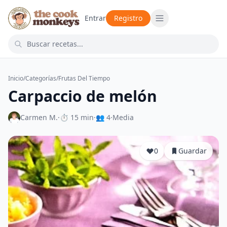
Entrar
Registro
Inicio
/
Categorías
/
Frutas Del Tiempo
Carpaccio de melón
Carmen M.
·
⏱ 15 min
·
👥 4
·
Media
0
Guardar