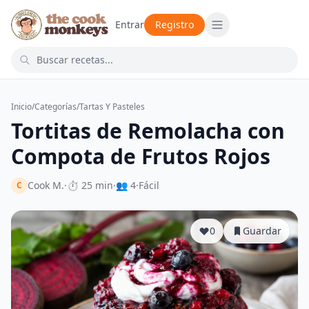
Entrar
Registro
Inicio
/
Categorías
/
Tartas Y Pasteles
Tortitas de Remolacha con
Compota de Frutos Rojos
Cook M.
·
⏱ 25 min
·
👥 4
·
Fácil
C
0
Guardar