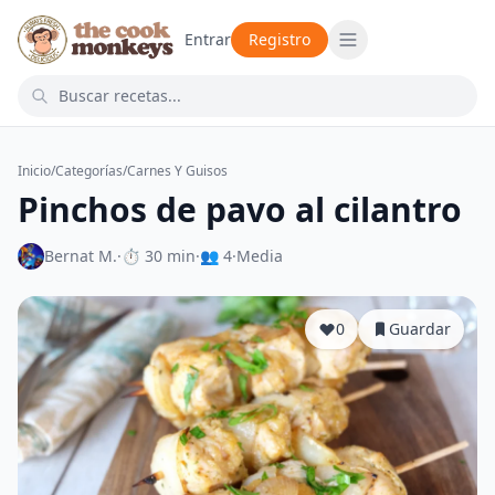
Entrar
Registro
Inicio
/
Categorías
/
Carnes Y Guisos
Pinchos de pavo al cilantro
Bernat M.
·
⏱ 30 min
·
👥 4
·
Media
0
Guardar