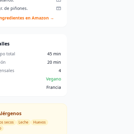
r. de piñones.
ingredientes en Amazon →
lles
po total
45 min
ión
20 min
nsales
4
Vegano
Francia
Alérgenos
os secos
Leche
Huevos
o