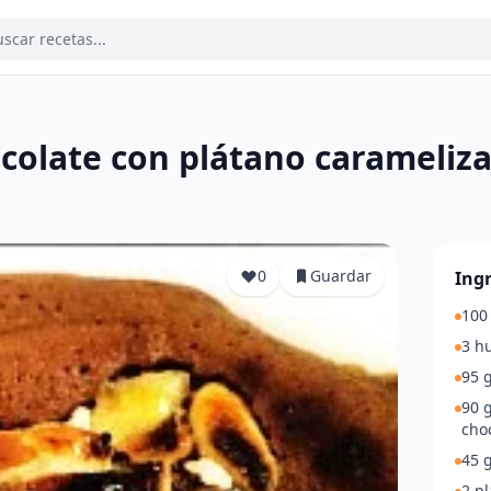
colate con plátano carameliz
a
0
Guardar
Ing
100 
3 h
95 g
90 g
choc
45 g
2 pl