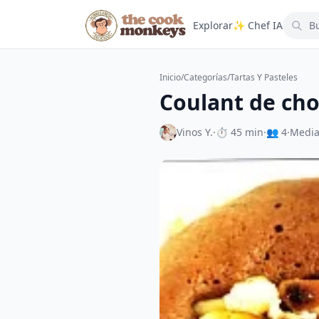
Explorar
✨ Chef IA
Inicio
/
Categorías
/
Tartas Y Pasteles
Coulant de cho
Vinos Y.
·
⏱ 45 min
·
👥 4
·
Medi