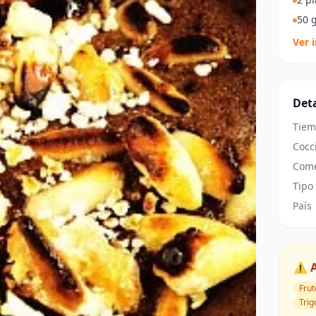
50 g
Ver 
Deta
Tiem
Cocc
Come
Tipo
País
⚠️ 
Frut
Trig