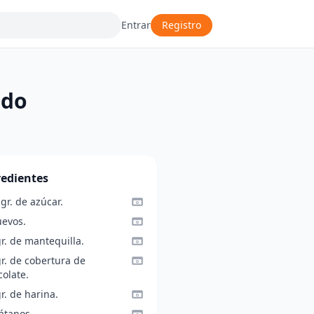
Entrar
Registro
ado
redientes
gr. de azúcar.
uevos.
r. de mantequilla.
r. de cobertura de
olate.
r. de harina.
átanos.