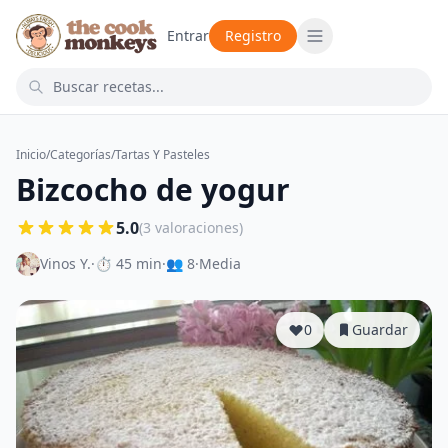
Entrar
Registro
Inicio
/
Categorías
/
Tartas Y Pasteles
Bizcocho de yogur
5.0
(3 valoraciones)
Vinos Y.
·
⏱ 45 min
·
👥 8
·
Media
0
Guardar