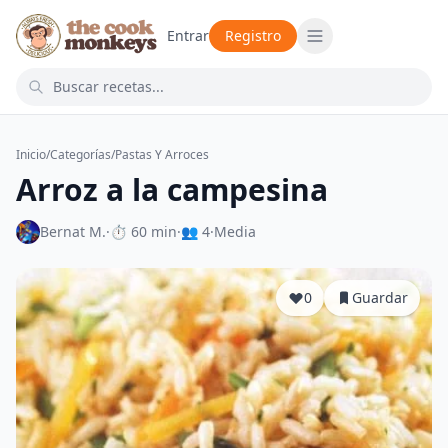
Entrar
Registro
Inicio
/
Categorías
/
Pastas Y Arroces
Arroz a la campesina
Bernat M.
·
⏱ 60 min
·
👥 4
·
Media
0
Guardar