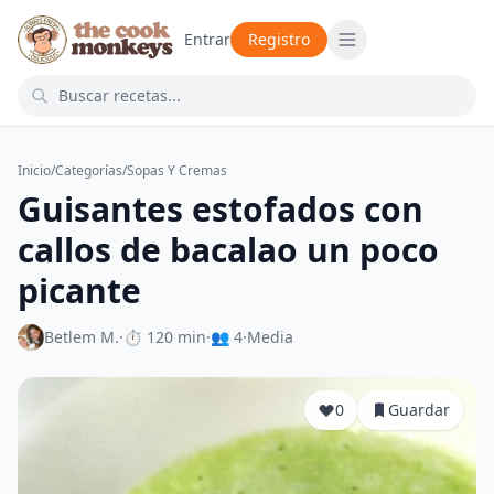
Entrar
Registro
Inicio
/
Categorías
/
Sopas Y Cremas
Guisantes estofados con
callos de bacalao un poco
picante
Betlem M.
·
⏱ 120 min
·
👥 4
·
Media
0
Guardar