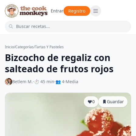
Entrar
Registro
Inicio
/
Categorías
/
Tartas Y Pasteles
Bizcocho de regaliz con
salteado de frutos rojos
Betlem M.
·
⏱ 45 min
·
👥 4
·
Media
0
Guardar