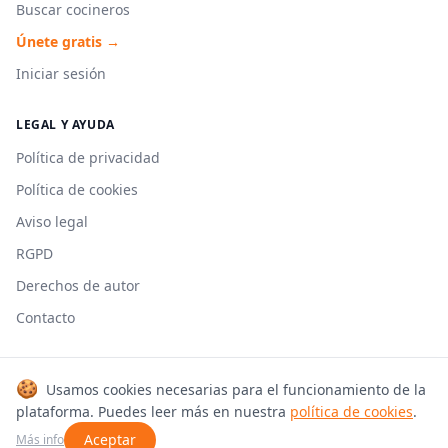
Buscar cocineros
Únete gratis →
Iniciar sesión
LEGAL Y AYUDA
Política de privacidad
Política de cookies
Aviso legal
RGPD
Derechos de autor
Contacto
🍪
Usamos cookies necesarias para el funcionamiento de la
© 2026 Cookmonkeys. Todos los derechos reservados.
plataforma. Puedes leer más en nuestra
política de cookies
.
Hecho con 🍳 en España
Aceptar
Más info